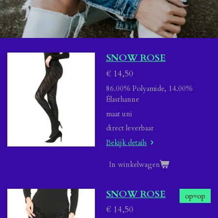
SNOW ROSE
€ 14,50
86.00% Polyamide, 14.00%
Élasthanne
maat uni
direct leverbaar
Bekijk details
In winkelwagen
SNOW ROSE
op=op
€ 14,50