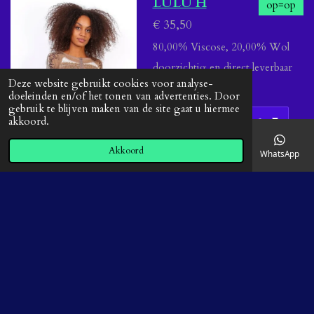
LULU H
op=op
€ 35,50
80,00% Viscose, 20,00% Wol
doorzichtig en direct leverbaar
Deze website gebruikt cookies voor analyse-
Bekijk details
doeleinden en/of het tonen van advertenties. Door
gebruik te blijven maken van de site gaat u hiermee
In winkelwagen
akkoord.
Akkoord
E-mailadres
Telefoonnummer
Kaart
Facebook
WhatsApp
© 2020 - 2026 Bellecoqistyle
Powered by
JouwWeb