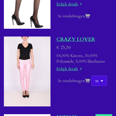
Bekijk details
In winkelwagen
CRAZY LOVER
€ 25,50
65,00% Katoen, 30,00%
Polyamide, 5,00% Elasthanne
Bekijk details
In winkelwagen