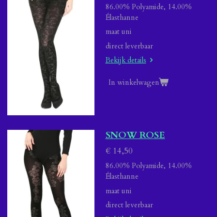
86.00% Polyamide, 14.00%
Élasthanne
maat uni
direct leverbaar
Bekijk details
In winkelwagen
SNOW ROSE
€ 14,50
86.00% Polyamide, 14.00%
Élasthanne
maat uni
direct leverbaar