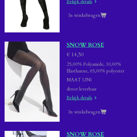
Bekijk details
In winkelwagen
SNOW ROSE
€ 14,50
25,00% Polyamide, 10,00%
Elasthanne, 65,00% polyester
MAAT UNI
direct leverbaar
Bekijk details
In winkelwagen
SNOW ROSE