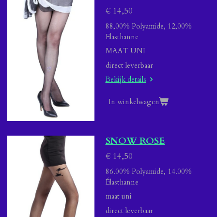
€ 14,50
88,00% Polyamide, 12,00%
Elasthanne
MAAT UNI
direct leverbaar
Bekijk details
In winkelwagen
SNOW ROSE
€ 14,50
86.00% Polyamide, 14.00%
Élasthanne
maat uni
direct leverbaar