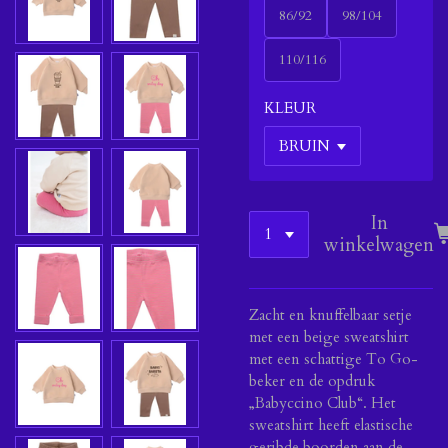
86/92
98/104
110/116
KLEUR
In
winkelwagen
Zacht en knuffelbaar setje
met een beige sweatshirt
met een schattige To Go-
beker en de opdruk
„Babyccino Club“. Het
sweatshirt heeft elastische
geribde boorden aan de