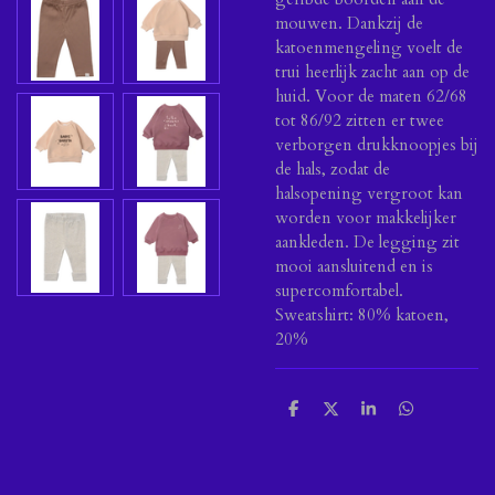
mouwen. Dankzij de
katoenmengeling voelt de
trui heerlijk zacht aan op de
huid. Voor de maten 62/68
tot 86/92 zitten er twee
verborgen drukknoopjes bij
de hals, zodat de
halsopening vergroot kan
worden voor makkelijker
aankleden. De legging zit
mooi aansluitend en is
supercomfortabel.
Sweatshirt: 80% katoen,
20%
D
D
S
D
e
e
h
e
l
e
a
l
e
l
r
e
n
e
n