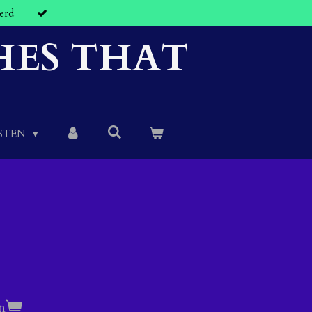
erd
HES THAT
STEN
n