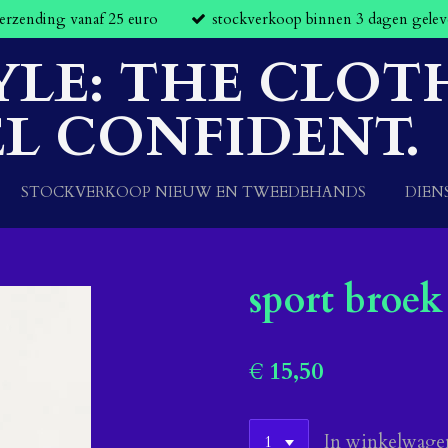
verzending vanaf 25 euro
stockverkoop binnen 3 dagen gelev
YLE: THE CLOT
L CONFIDENT.
STOCKVERKOOP NIEUW EN TWEEDEHANDS
DIEN
sport broek
€ 15,50
In winkelwage