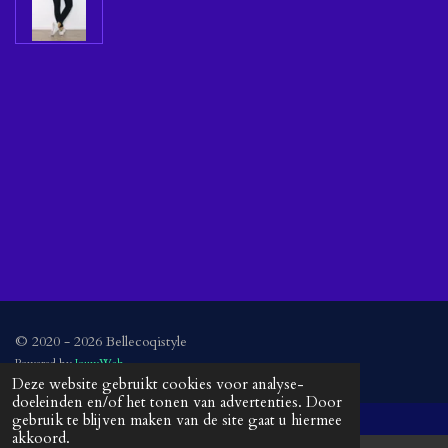
l
e
a
l
e
l
r
e
n
e
n
© 2020 - 2026 Bellecoqistyle
Powered by
JouwWeb
Deze website gebruikt cookies voor analyse-
doeleinden en/of het tonen van advertenties. Door
gebruik te blijven maken van de site gaat u hiermee
akkoord.