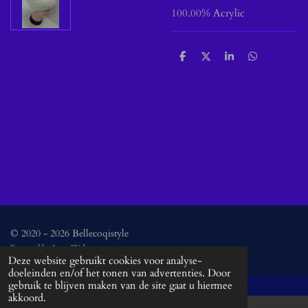
100.00% Acrylic
D
D
S
D
e
e
h
e
l
e
a
l
e
l
r
e
n
e
n
© 2020 - 2026 Bellecoqistyle
Powered by
JouwWeb
Deze website gebruikt cookies voor analyse-
doeleinden en/of het tonen van advertenties. Door
gebruik te blijven maken van de site gaat u hiermee
akkoord.