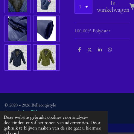
In
winkelwagen
100.00% Polyester
D
D
S
D
e
e
h
e
l
e
a
l
e
l
r
e
n
e
n
© 2020 - 2026 Bellecoqistyle
Powered by
JouwWeb
Deze website gebruikt cookies voor analyse-
doeleinden en/of het tonen van advertenties. Door
gebruik te blijven maken van de site gaat u hiermee
akkoord.