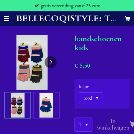
gratis verzending vanaf 25 euro
Ga
direct
naar
BELLECOQISTYLE: THE CLOTHES THAT MAKE YOU FEEL CONFIDENT.
de
hoofdinhoud
handschoenen
kids
€ 5,50
kleur
In
winkelwagen