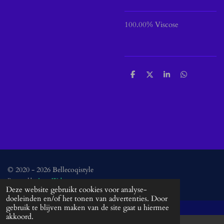
100.00% Viscose
D
D
S
D
e
e
h
e
l
e
a
l
e
l
r
e
n
e
n
© 2020 - 2026 Bellecoqistyle
Powered by
JouwWeb
Deze website gebruikt cookies voor analyse-
doeleinden en/of het tonen van advertenties. Door
gebruik te blijven maken van de site gaat u hiermee
akkoord.