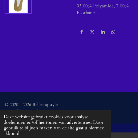
93.00% Polyamide, 7.00%
Elasthane
D
D
S
D
e
e
h
e
l
e
a
l
e
l
r
e
n
e
n
© 2020 - 2026 Bellecoqistyle
Powered by
JouwWeb
Deze website gebruikt cookies voor analyse-
doeleinden en/of het tonen van advertenties. Door
gebruik te blijven maken van de site gaat u hiermee
akkoord.