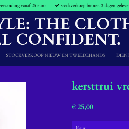
 verzending vanaf 25 euro
stockverkoop binnen 3 dagen geleve
YLE: THE CLOT
L CONFIDENT.
STOCKVERKOOP NIEUW EN TWEEDEHANDS
DIEN
kersttrui v
€ 25,00
kleur