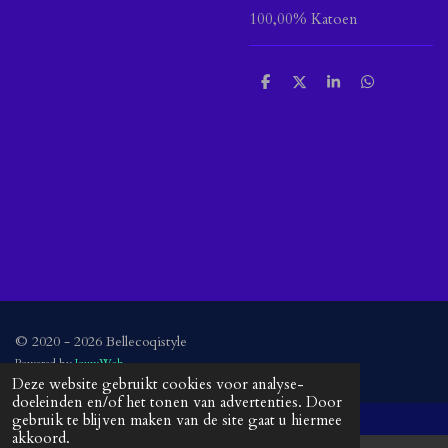
100,00% Katoen
D
D
S
D
e
e
h
e
l
e
a
l
e
l
r
e
n
e
n
© 2020 - 2026 Bellecoqistyle
Powered by
JouwWeb
Deze website gebruikt cookies voor analyse-
doeleinden en/of het tonen van advertenties. Door
gebruik te blijven maken van de site gaat u hiermee
akkoord.