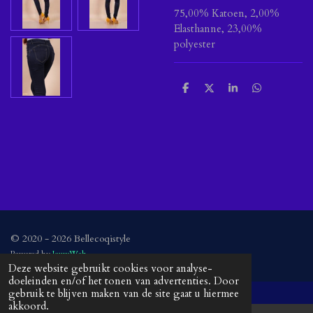
75,00% Katoen, 2,00%
Elasthanne, 23,00%
polyester
D
D
S
D
e
e
h
e
l
e
a
l
e
l
r
e
n
e
n
© 2020 - 2026 Bellecoqistyle
Powered by
JouwWeb
Deze website gebruikt cookies voor analyse-
doeleinden en/of het tonen van advertenties. Door
gebruik te blijven maken van de site gaat u hiermee
akkoord.