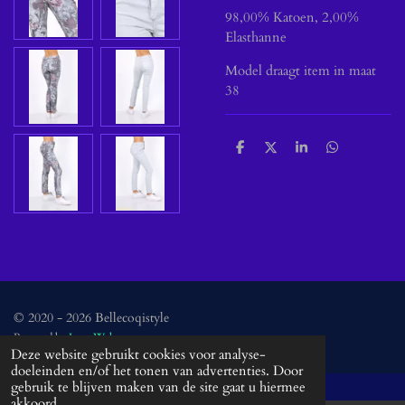
98,00% Katoen, 2,00%
Elasthanne
Model draagt item in maat
38
D
D
S
D
e
e
h
e
l
e
a
l
e
l
r
e
n
e
n
© 2020 - 2026 Bellecoqistyle
Powered by
JouwWeb
Deze website gebruikt cookies voor analyse-
doeleinden en/of het tonen van advertenties. Door
gebruik te blijven maken van de site gaat u hiermee
akkoord.