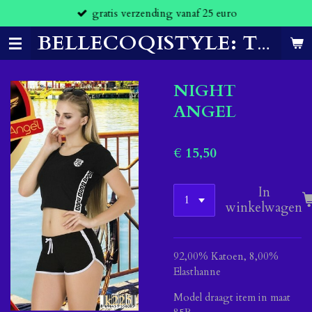
gratis verzending vanaf 25 euro
Ga
direct
naar
BELLECOQISTYLE: THE CLOTHES THAT MAKE YOU FEEL CONFIDENT.
de
hoofdinhoud
NIGHT
ANGEL
€ 15,50
In
winkelwagen
92,00% Katoen, 8,00%
Elasthanne
Model draagt item in maat