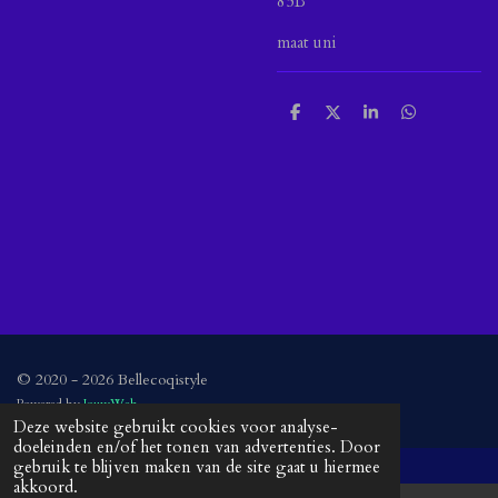
85B
maat uni
D
D
S
D
e
e
h
e
l
e
a
l
e
l
r
e
n
e
n
© 2020 - 2026 Bellecoqistyle
Powered by
JouwWeb
Deze website gebruikt cookies voor analyse-
doeleinden en/of het tonen van advertenties. Door
gebruik te blijven maken van de site gaat u hiermee
akkoord.