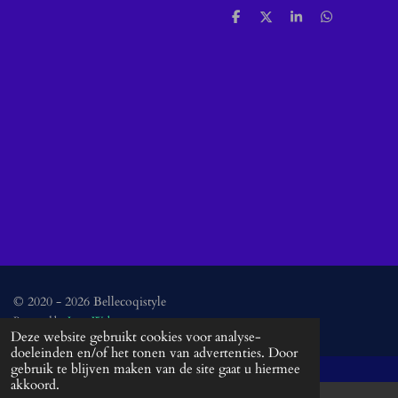
D
D
S
D
e
e
h
e
l
e
a
l
e
l
r
e
n
e
n
© 2020 - 2026 Bellecoqistyle
Powered by
JouwWeb
Deze website gebruikt cookies voor analyse-
doeleinden en/of het tonen van advertenties. Door
gebruik te blijven maken van de site gaat u hiermee
akkoord.