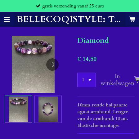
gratis verzending vanaf 25 euro
Ga
direct
naar
BELLECOQISTYLE: THE CLOTHES THAT MAKE YOU FEEL CONFIDENT.
de
hoofdinhoud
Diamond
€ 14,50
In
winkelwagen
10mm ronde bal paarse
agaat armband. Lengte
van de armband: 18cm.
Elastische montage.