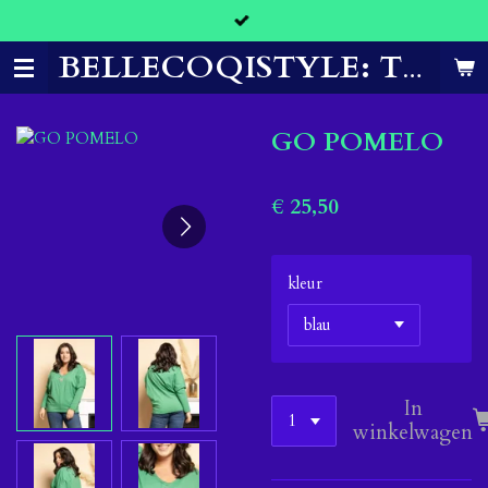
Ga
direct
naar
BELLECOQISTYLE: THE CLOTHES THAT MAKE YOU FEEL CONFIDENT.
de
hoofdinhoud
GO POMELO
€ 25,50
kleur
In
winkelwagen