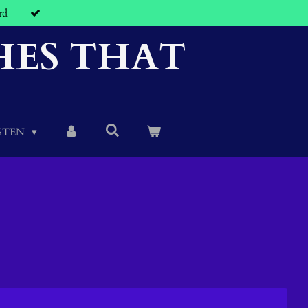
rd
HES THAT
STEN