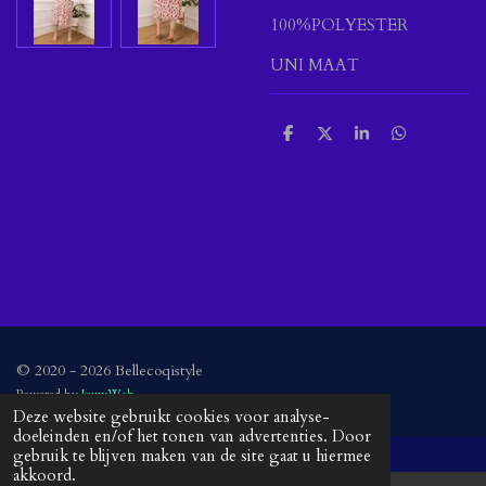
100%POLYESTER
UNI MAAT
D
D
S
D
e
e
h
e
l
e
a
l
e
l
r
e
n
e
n
© 2020 - 2026 Bellecoqistyle
Powered by
JouwWeb
Deze website gebruikt cookies voor analyse-
doeleinden en/of het tonen van advertenties. Door
gebruik te blijven maken van de site gaat u hiermee
akkoord.