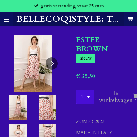
gratis verzending vanaf 25 euro
Ga
direct
naar
BELLECOQISTYLE: THE CLOTHES THAT MAKE YOU FEEL CONFIDENT.
de
hoofdinhoud
ESTEE
BROWN
nieuw
€ 35,50
In
winkelwagen
ZOMER 2022
MADE IN ITALY